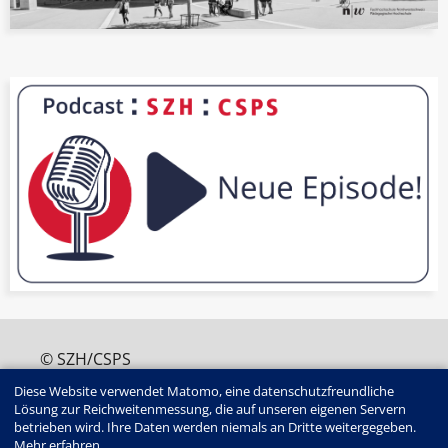
© SZH/CSPS
+41 (0)31 320 16 60
Diese Website verwendet Matomo, eine datenschutzfreundliche
edition@szh.ch
Lösung zur Reichweitenmessung, die auf unseren eigenen Servern
ISSN : 2813-4907
betrieben wird. Ihre Daten werden niemals an Dritte weitergegeben.
Edition SZH/CSPS | Haus der Kantone |
Mehr erfahren