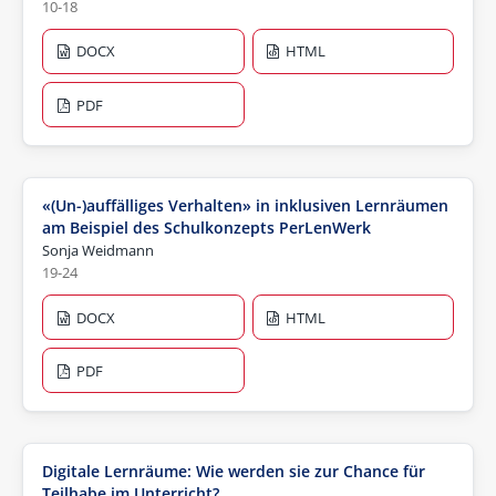
10-18
DOCX
HTML
PDF
«(Un-)auffälliges Verhalten» in inklusiven Lernräumen
am Beispiel des Schulkonzepts PerLenWerk
Sonja Weidmann
19-24
DOCX
HTML
PDF
Digitale Lernräume: Wie werden sie zur Chance für
Teilhabe im Unterricht?