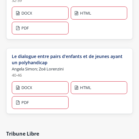
32-39
DOCX
HTML
PDF
Le dialogue entre pairs d’enfants et de jeunes ayant
un polyhandicap
Angela Simon; Zoé Lorenzini
40-46
DOCX
HTML
PDF
Tribune Libre