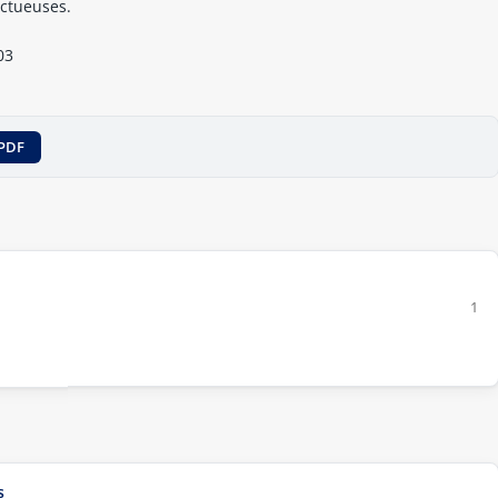
ctueuses.
03
PDF
1
s