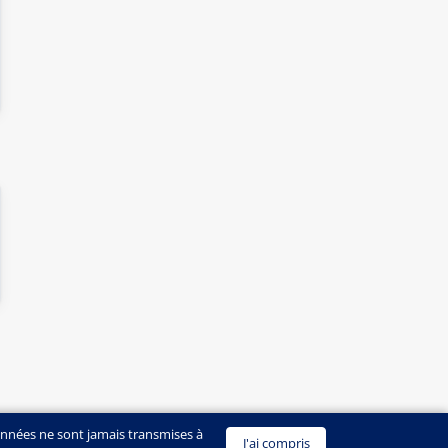
onnées ne sont jamais transmises à
J'ai compris