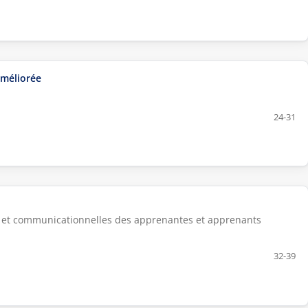
améliorée
24-31
s et communicationnelles des apprenantes et apprenants
32-39