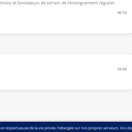
rices et formateurs de terrain de l’enseignement régulier
48-53
54-69
nce respectueuse de la vie privée, hébergée sur nos propres serveurs. Vos d