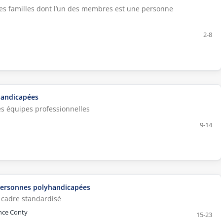
des familles dont l’un des membres est une personne
2-8
handicapées
les équipes professionnelles
9-14
personnes polyhandicapées
 cadre standardisé
ence Conty
15-23