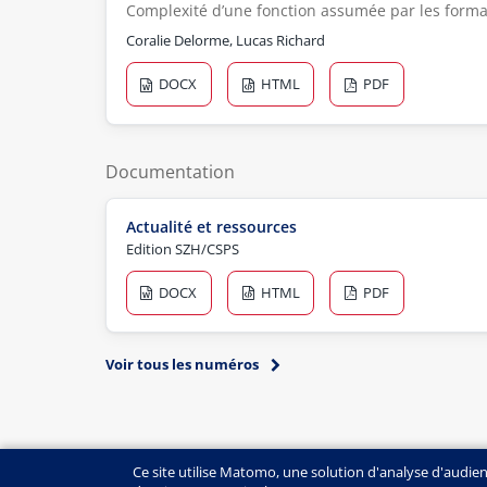
Complexité d’une fonction assumée par les format
Coralie Delorme, Lucas Richard
DOCX
HTML
PDF
Documentation
Actualité et ressources
Edition SZH/CSPS
DOCX
HTML
PDF
Voir tous les numéros
Ce site utilise Matomo, une solution d'analyse d'audie