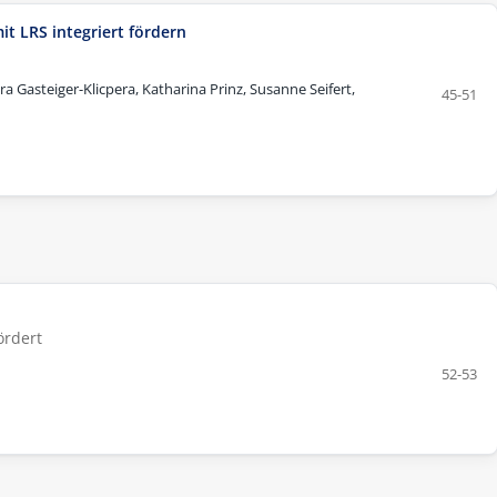
t LRS integriert fördern
 Gasteiger-Klicpera, Katharina Prinz, Susanne Seifert,
45-51
ördert
52-53