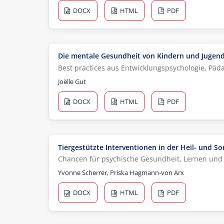
DOCX
HTML
PDF
Die mentale Gesundheit von Kindern und Jugend
Best practices aus Entwicklungspsychologie, Pä
Joëlle Gut
DOCX
HTML
PDF
Tiergestützte Interventionen in der Heil- und 
Chancen für psychische Gesundheit, Lernen und
Yvonne Scherrer, Priska Hagmann-von Arx
DOCX
HTML
PDF