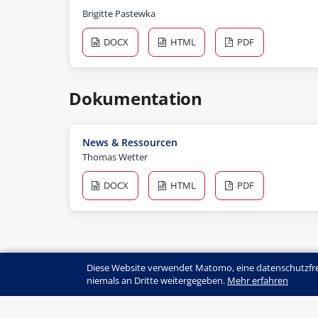
Brigitte Pastewka
DOCX
HTML
PDF
Dokumentation
News & Ressourcen
Thomas Wetter
DOCX
HTML
PDF
Diese Website verwendet Matomo, eine datenschutzfre
niemals an Dritte weitergegeben.
Mehr erfahren
© SZH/CSPS
+41 (0)31 320 16 60