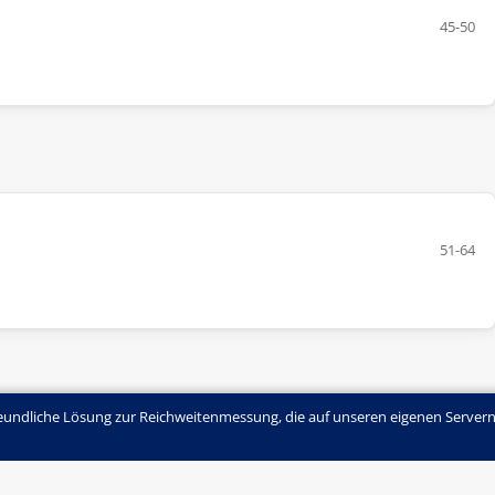
45-50
51-64
undliche Lösung zur Reichweitenmessung, die auf unseren eigenen Servern