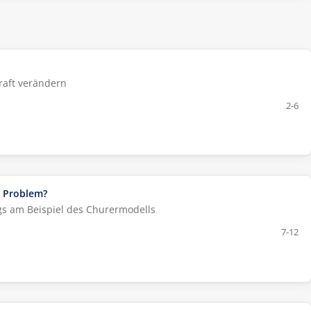
raft verändern
2-6
s Problem?
gs am Beispiel des Churermodells
7-12