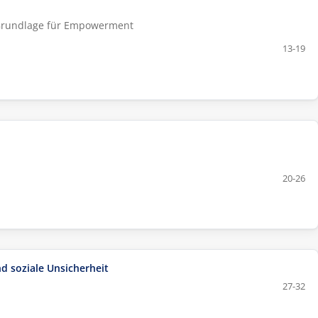
s Grundlage für Empowerment
13-19
20-26
d soziale Unsicherheit
27-32