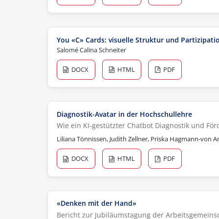
You «C» Cards: visuelle Struktur und Partizipat
Salomé Calina Schneiter
DOCX
HTML
PDF
Diagnostik-Avatar in der Hochschullehre
Wie ein KI-gestützter Chatbot Diagnostik und Fö
Liliana Tönnissen, Judith Zellner, Priska Hagmann-von A
DOCX
HTML
PDF
«Denken mit der Hand»
Bericht zur Jubiläumstagung der Arbeitsgemein