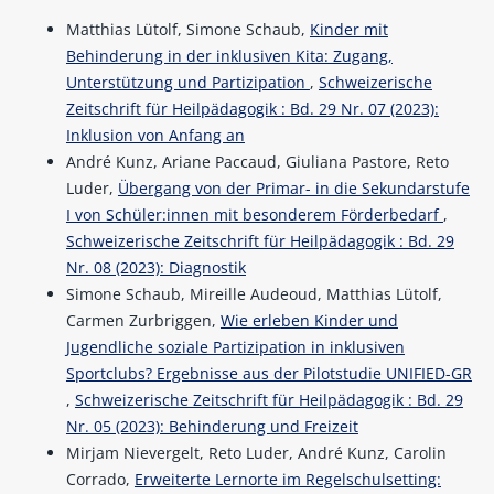
Matthias Lütolf, Simone Schaub,
Kinder mit
Behinderung in der inklusiven Kita: Zugang,
Unterstützung und Partizipation
,
Schweizerische
Zeitschrift für Heilpädagogik : Bd. 29 Nr. 07 (2023):
Inklusion von Anfang an
André Kunz, Ariane Paccaud, Giuliana Pastore, Reto
Luder,
Übergang von der Primar- in die Sekundarstufe
I von Schüler:innen mit besonderem Förderbedarf
,
Schweizerische Zeitschrift für Heilpädagogik : Bd. 29
Nr. 08 (2023): Diagnostik
Simone Schaub, Mireille Audeoud, Matthias Lütolf,
Carmen Zurbriggen,
Wie erleben Kinder und
Jugendliche soziale Partizipation in inklusiven
Sportclubs? Ergebnisse aus der Pilotstudie UNIFIED-GR
,
Schweizerische Zeitschrift für Heilpädagogik : Bd. 29
Nr. 05 (2023): Behinderung und Freizeit
Mirjam Nievergelt, Reto Luder, André Kunz, Carolin
Corrado,
Erweiterte Lernorte im Regelschulsetting: