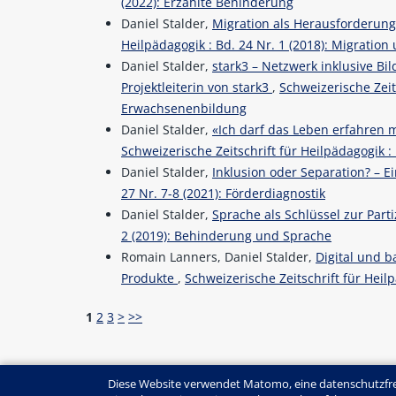
(2022): Erzählte Behinderung
Daniel Stalder,
Migration als Herausforderung
Heilpädagogik : Bd. 24 Nr. 1 (2018): Migration
Daniel Stalder,
stark3 – Netzwerk inklusive Bi
Projektleiterin von stark3
,
Schweizerische Zeits
Erwachsenenbildung
Daniel Stalder,
«Ich darf das Leben erfahren 
Schweizerische Zeitschrift für Heilpädagogik : 
Daniel Stalder,
Inklusion oder Separation? – 
27 Nr. 7-8 (2021): Förderdiagnostik
Daniel Stalder,
Sprache als Schlüssel zur Part
2 (2019): Behinderung und Sprache
Romain Lanners, Daniel Stalder,
Digital und b
Produkte
,
Schweizerische Zeitschrift für Heilp
1
2
3
>
>>
Diese Website verwendet Matomo, eine datenschutzfre