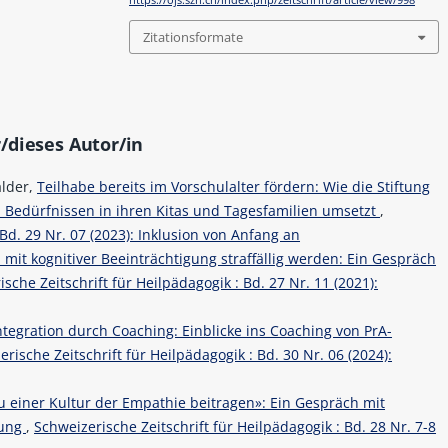
https://ojs.szh.ch/index.php/zeitschrift/article/view/998
Zitationsformate
/dieses Autor/in
alder,
Teilhabe bereits im Vorschulalter fördern: Wie die Stiftung
 Bedürfnissen in ihren Kitas und Tagesfamilien umsetzt
,
 Bd. 29 Nr. 07 (2023): Inklusion von Anfang an
it kognitiver Beeinträchtigung straffällig werden: Ein Gespräch
sche Zeitschrift für Heilpädagogik : Bd. 27 Nr. 11 (2021):
ntegration durch Coaching: Einblicke ins Coaching von PrA-
rische Zeitschrift für Heilpädagogik : Bd. 30 Nr. 06 (2024):
zu einer Kultur der Empathie beitragen»: Ein Gespräch mit
rung
,
Schweizerische Zeitschrift für Heilpädagogik : Bd. 28 Nr. 7-8