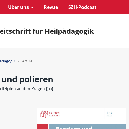
Über uns
Revue
SZH-Podcast
eitschrift für Heilpädagogik
pädagogik
/
Artikel
 und polieren
tizipien an den Kragen [oa]