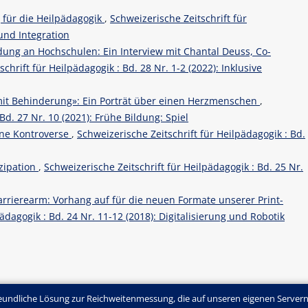
 für die Heilpädagogik
,
Schweizerische Zeitschrift für
 und Integration
ldung an Hochschulen: Ein Interview mit Chantal Deuss, Co-
chrift für Heilpädagogik : Bd. 28 Nr. 1-2 (2022): Inklusive
mit Behinderung»: Ein Porträt über einen Herzmenschen
,
Bd. 27 Nr. 10 (2021): Frühe Bildung: Spiel
Eine Kontroverse
,
Schweizerische Zeitschrift für Heilpädagogik : Bd.
izipation
,
Schweizerische Zeitschrift für Heilpädagogik : Bd. 25 Nr.
arrierearm: Vorhang auf für die neuen Formate unserer Print-
ädagogik : Bd. 24 Nr. 11-12 (2018): Digitalisierung und Robotik
undliche Lösung zur Reichweitenmessung, die auf unseren eigenen Servern