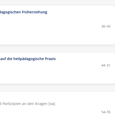
dagogischen Früherziehung
36–43
 auf die heilpädagogische Praxis
44–51
 Partizipien an den Kragen [oa]
54–55