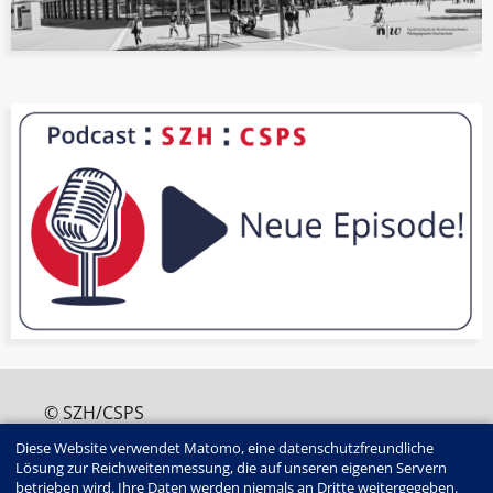
© SZH/CSPS
+41 (0)31 320 16 60
Diese Website verwendet Matomo, eine datenschutzfreundliche
edition@szh.ch
Lösung zur Reichweitenmessung, die auf unseren eigenen Servern
ISSN : 2813-4907
betrieben wird. Ihre Daten werden niemals an Dritte weitergegeben.