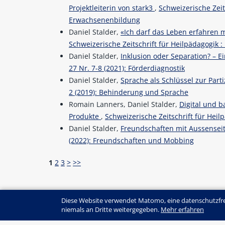
Projektleiterin von stark3
,
Schweizerische Zeits
Erwachsenenbildung
Daniel Stalder,
«Ich darf das Leben erfahren 
Schweizerische Zeitschrift für Heilpädagogik : 
Daniel Stalder,
Inklusion oder Separation? – 
27 Nr. 7-8 (2021): Förderdiagnostik
Daniel Stalder,
Sprache als Schlüssel zur Part
2 (2019): Behinderung und Sprache
Romain Lanners, Daniel Stalder,
Digital und b
Produkte
,
Schweizerische Zeitschrift für Heilp
Daniel Stalder,
Freundschaften mit Aussensei
(2022): Freundschaften und Mobbing
1
2
3
>
>>
Diese Website verwendet Matomo, eine datenschutzfre
niemals an Dritte weitergegeben.
Mehr erfahren
© SZH/CSPS