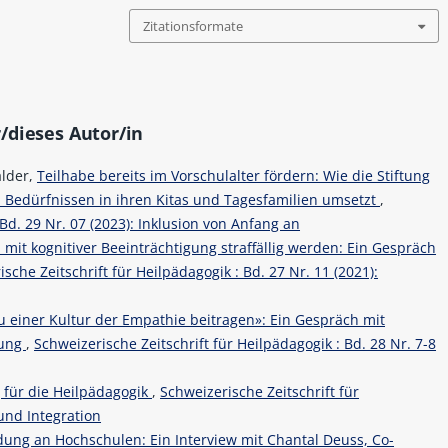
Zitationsformate
/dieses Autor/in
alder,
Teilhabe bereits im Vorschulalter fördern: Wie die Stiftung
 Bedürfnissen in ihren Kitas und Tagesfamilien umsetzt
,
 Bd. 29 Nr. 07 (2023): Inklusion von Anfang an
it kognitiver Beeinträchtigung straffällig werden: Ein Gespräch
sche Zeitschrift für Heilpädagogik : Bd. 27 Nr. 11 (2021):
zu einer Kultur der Empathie beitragen»: Ein Gespräch mit
rung
,
Schweizerische Zeitschrift für Heilpädagogik : Bd. 28 Nr. 7-8
 für die Heilpädagogik
,
Schweizerische Zeitschrift für
 und Integration
ldung an Hochschulen: Ein Interview mit Chantal Deuss, Co-