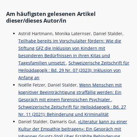
Am häufigsten gelesenen Artikel
dieser/dieses Autor/in
Astrid Hartmann, Monika Laternser, Daniel Stalder,
Teilhabe bereits im Vorschulalter fördern: Wie die
Stiftung GFZ die Inklusion von Kindern mit
besonderen Bedürfnissen in ihren Kitas und
Tagesfamilien umsetzt
,
Schweizerische Zeitschrift für
Heilpädagogik : Bd. 29 Nr. 07 (2023): Inklusion von
Anfang an
Noëlle Fetzer, Daniel Stalder,
Wenn Menschen mit
kognitiver Beeinträchtigung straffällig werden: Ein
Gespräch mit einem forensischen Psychiater
,
Schweizerische Zeitschrift für Heilpädagogik : Bd. 27
Nr. 11 (2021): Behinderung und Kriminalität
Daniel Stalder, Damaris Gut,
«Literatur kann zu einer
Kultur der Empathie beitragen»: Ein Gespräch mit
Johannes Gruntz-Stoll über Erzählte Behinderung
,