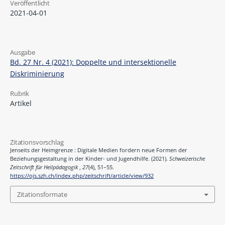
Veröffentlicht
2021-04-01
Ausgabe
Bd. 27 Nr. 4 (2021): Doppelte und intersektionelle
Diskriminierung
Rubrik
Artikel
Zitationsvorschlag
Jenseits der Heimgrenze : Digitale Medien fordern neue Formen der
Beziehungsgestaltung in der Kinder- und Jugendhilfe. (2021).
Schweizerische
Zeitschrift für Heilpädagogik
,
27
(4), 51–55.
https://ojs.szh.ch/index.php/zeitschrift/article/view/932
Zitationsformate