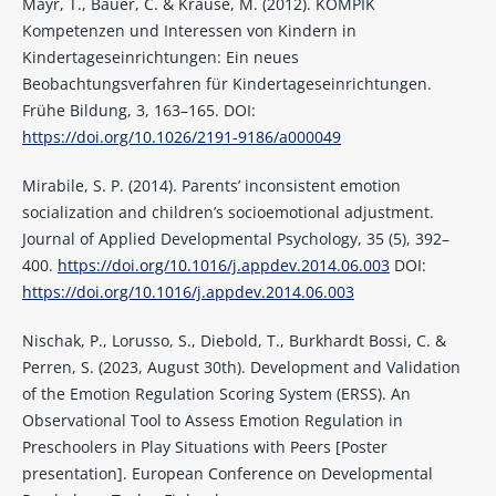
Mayr, T., Bauer, C. & Krause, M. (2012). KOMPIK
Kompetenzen und Interessen von Kindern in
Kindertageseinrichtungen: Ein neues
Beobachtungsverfahren für Kindertageseinrichtungen.
Frühe Bildung, 3, 163–165. DOI:
https://doi.org/10.1026/2191-9186/a000049
Mirabile, S. P. (2014). Parents’ inconsistent emotion
socialization and children’s socioemotional adjustment.
Journal of Applied Developmental Psychology, 35 (5), 392–
400.
https://doi.org/10.1016/j.appdev.2014.06.003
DOI:
https://doi.org/10.1016/j.appdev.2014.06.003
Nischak, P., Lorusso, S., Diebold, T., Burkhardt Bossi, C. &
Perren, S. (2023, August 30th). Development and Validation
of the Emotion Regulation Scoring System (ERSS). An
Observational Tool to Assess Emotion Regulation in
Preschoolers in Play Situations with Peers [Poster
presentation]. European Conference on Developmental