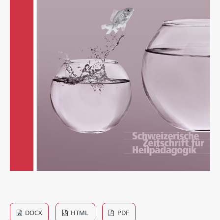
DOCX
HTML
PDF