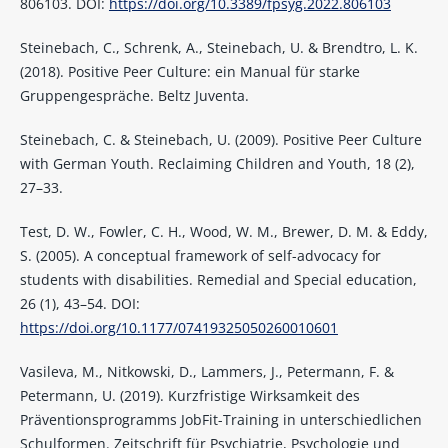
806103. DOI:
https://doi.org/10.3389/fpsyg.2022.806103
Steinebach, C., Schrenk, A., Steinebach, U. & Brendtro, L. K.
(2018). Positive Peer Culture: ein Manual für starke
Gruppengespräche. Beltz Juventa.
Steinebach, C. & Steinebach, U. (2009). Positive Peer Culture
with German Youth. Reclaiming Children and Youth, 18 (2),
27–33.
Test, D. W., Fowler, C. H., Wood, W. M., Brewer, D. M. & Eddy,
S. (2005). A conceptual framework of self-advocacy for
students with disabilities. Remedial and Special education,
26 (1), 43–54. DOI:
https://doi.org/10.1177/07419325050260010601
Vasileva, M., Nitkowski, D., Lammers, J., Petermann, F. &
Petermann, U. (2019). Kurzfristige Wirksamkeit des
Präventionsprogramms JobFit-Training in unterschiedlichen
Schulformen. Zeitschrift für Psychiatrie, Psychologie und