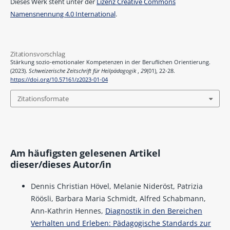
Dieses Werk steht unter der
Lizenz Creative Commons
Namensnennung 4.0 International
.
Zitationsvorschlag
Stärkung sozio-emotionaler Kompetenzen in der Beruflichen Orientierung.
(2023).
Schweizerische Zeitschrift für Heilpädagogik
,
29
(01), 22-28.
https://doi.org/10.57161/z2023-01-04
Zitationsformate
Am häufigsten gelesenen Artikel
dieser/dieses Autor/in
Dennis Christian Hövel, Melanie Nideröst, Patrizia
Röösli, Barbara Maria Schmidt, Alfred Schabmann,
Ann-Kathrin Hennes,
Diagnostik in den Bereichen
Verhalten und Erleben: Pädagogische Standards zur