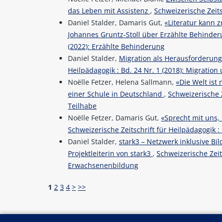
das Leben mit Assistenz
,
Schweizerische Zeits
Daniel Stalder, Damaris Gut,
«Literatur kann 
Johannes Gruntz-Stoll über Erzählte Behinde
(2022): Erzählte Behinderung
Daniel Stalder,
Migration als Herausforderung
Heilpädagogik : Bd. 24 Nr. 1 (2018): Migration
Noëlle Fetzer, Helena Sallmann,
«Die Welt ist 
einer Schule in Deutschland
,
Schweizerische Z
Teilhabe
Noëlle Fetzer, Damaris Gut,
«Sprecht mit uns, 
Schweizerische Zeitschrift für Heilpädagogik : 
Daniel Stalder,
stark3 – Netzwerk inklusive Bi
Projektleiterin von stark3
,
Schweizerische Zeits
Erwachsenenbildung
1
2
3
4
>
>>