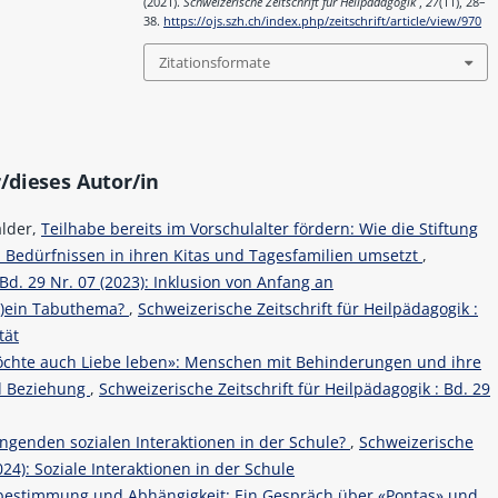
(2021).
Schweizerische Zeitschrift für Heilpädagogik
,
27
(11), 28–
38.
https://ojs.szh.ch/index.php/zeitschrift/article/view/970
Zitationsformate
/dieses Autor/in
alder,
Teilhabe bereits im Vorschulalter fördern: Wie die Stiftung
 Bedürfnissen in ihren Kitas und Tagesfamilien umsetzt
,
 Bd. 29 Nr. 07 (2023): Inklusion von Anfang an
(k)ein Tabuthema?
,
Schweizerische Zeitschrift für Heilpädagogik :
tät
öchte auch Liebe leben»: Menschen mit Behinderungen und ihre
d Beziehung
,
Schweizerische Zeitschrift für Heilpädagogik : Bd. 29
lingenden sozialen Interaktionen in der Schule?
,
Schweizerische
024): Soziale Interaktionen in der Schule
bestimmung und Abhängigkeit: Ein Gespräch über «Pontas» und