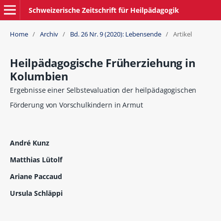
Schweizerische Zeitschrift für Heilpädagogik
Home
/
Archiv
/
Bd. 26 Nr. 9 (2020): Lebensende
/
Artikel
Heilpädagogische Früherziehung in
Kolumbien
Ergebnisse einer Selbstevaluation der heilpädagogischen
Förderung von Vorschulkindern in Armut
André Kunz
Matthias Lütolf
Ariane Paccaud
Ursula Schläppi