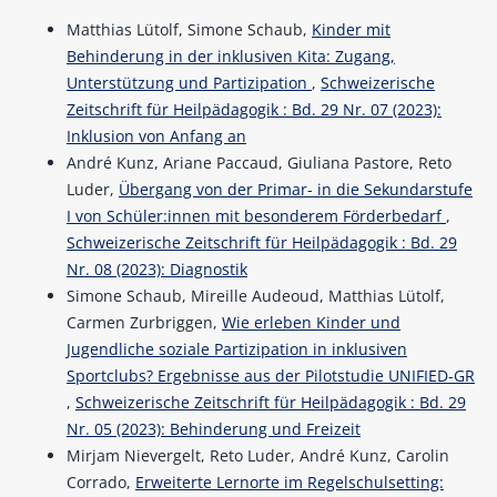
Matthias Lütolf, Simone Schaub,
Kinder mit
Behinderung in der inklusiven Kita: Zugang,
Unterstützung und Partizipation
,
Schweizerische
Zeitschrift für Heilpädagogik : Bd. 29 Nr. 07 (2023):
Inklusion von Anfang an
André Kunz, Ariane Paccaud, Giuliana Pastore, Reto
Luder,
Übergang von der Primar- in die Sekundarstufe
I von Schüler:innen mit besonderem Förderbedarf
,
Schweizerische Zeitschrift für Heilpädagogik : Bd. 29
Nr. 08 (2023): Diagnostik
Simone Schaub, Mireille Audeoud, Matthias Lütolf,
Carmen Zurbriggen,
Wie erleben Kinder und
Jugendliche soziale Partizipation in inklusiven
Sportclubs? Ergebnisse aus der Pilotstudie UNIFIED-GR
,
Schweizerische Zeitschrift für Heilpädagogik : Bd. 29
Nr. 05 (2023): Behinderung und Freizeit
Mirjam Nievergelt, Reto Luder, André Kunz, Carolin
Corrado,
Erweiterte Lernorte im Regelschulsetting: