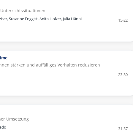
Unterrichtssituationen
iser, Susanne Enggist, Anita Holzer, Julia Hänni
15-22
Time
nen stärken und auffälliges Verhalten reduzieren
23-30
iner Umsetzung
rado
31-37