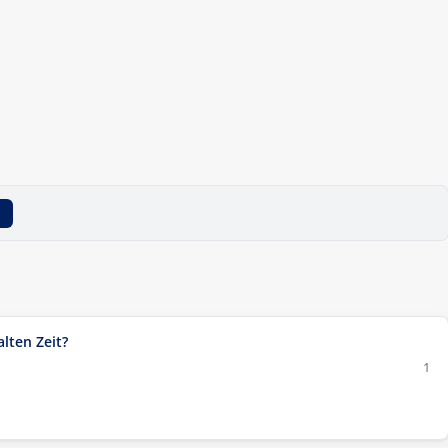
lten Zeit?
1