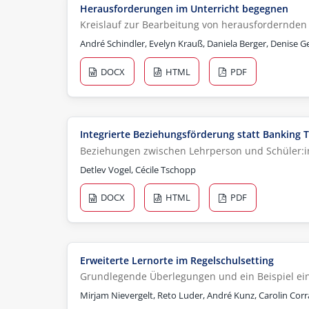
Herausforderungen im Unterricht begegnen
Kreislauf zur Bearbeitung von herausfordernden 
André Schindler, Evelyn Krauß, Daniela Berger, Denise Ge
DOCX
HTML
PDF
Integrierte Beziehungsförderung statt Banking 
Beziehungen zwischen Lehrperson und Schüler:in
Detlev Vogel, Cécile Tschopp
DOCX
HTML
PDF
Erweiterte Lernorte im Regelschulsetting
Grundlegende Überlegungen und ein Beispiel e
Mirjam Nievergelt, Reto Luder, André Kunz, Carolin Cor