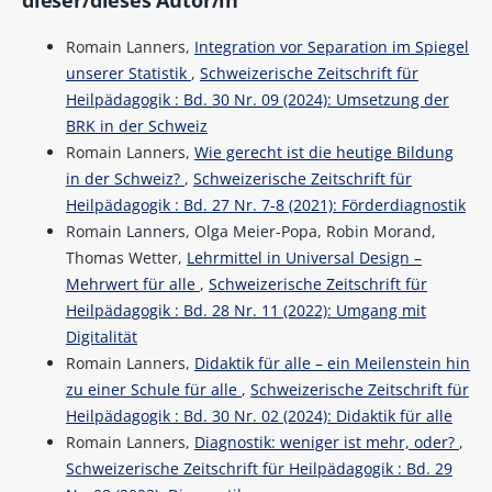
Romain Lanners,
Integration vor Separation im Spiegel
unserer Statistik
,
Schweizerische Zeitschrift für
Heilpädagogik : Bd. 30 Nr. 09 (2024): Umsetzung der
BRK in der Schweiz
Romain Lanners,
Wie gerecht ist die heutige Bildung
in der Schweiz?
,
Schweizerische Zeitschrift für
Heilpädagogik : Bd. 27 Nr. 7-8 (2021): Förderdiagnostik
Romain Lanners, Olga Meier-Popa, Robin Morand,
Thomas Wetter,
Lehrmittel in Universal Design –
Mehrwert für alle
,
Schweizerische Zeitschrift für
Heilpädagogik : Bd. 28 Nr. 11 (2022): Umgang mit
Digitalität
Romain Lanners,
Didaktik für alle – ein Meilenstein hin
zu einer Schule für alle
,
Schweizerische Zeitschrift für
Heilpädagogik : Bd. 30 Nr. 02 (2024): Didaktik für alle
Romain Lanners,
Diagnostik: weniger ist mehr, oder?
,
Schweizerische Zeitschrift für Heilpädagogik : Bd. 29