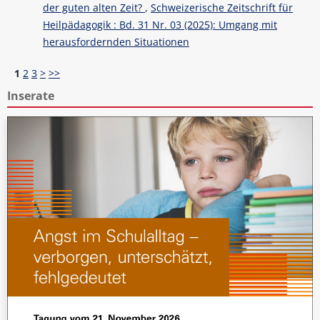
der guten alten Zeit?
,
Schweizerische Zeitschrift für
Heilpädagogik : Bd. 31 Nr. 03 (2025): Umgang mit
herausfordernden Situationen
1
2
3
>
>>
Inserate