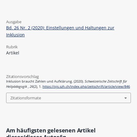
Ausgabe
Bd. 26 Nr. 2 (2020): Einstellungen und Haltungen zur
Inklusion
Rubrik
Artikel
Zitationsvorschlag
Inklusion braucht Zahlen und Aufklärung. (2020).
Schweizerische Zeitschrift für
Heilpädagogik
,
26
(2), 1.
https://ojs.szh.ch/index.php/zeitschrift/article/view/846
Zitationsformate
Am häufigsten gelesenen Artikel
dieser/dieses Autor/in