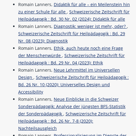
Romain Lanners,
Didaktik für alle – ein Meilenstein hin
zu einer Schule für alle
,
Schweizerische Zeitschrift für
Heilpädagogik : Bd. 30 Nr. 02 (2024): Didaktik für alle
Romain Lanners,
Diagnostik: weniger ist mehr, oder?
,
Schweizerische Zeitschrift für Heilpädagogik : Bd. 29
Nr. 08 (2023): Diagnostik
Romain Lanners,
Ethik, auch heute noch eine Frage
der Menschenwürde
,
Schweizerische Zeitschrift für
Heilpädagogik : Bd. 29 Nr. 04 (2023): Ethik
Romain Lanners,
Neue Lehrmittel im Universellen
Design
,
Schweizerische Zeitschrift für Heilpädagogik :
Bd. 26 Nr. 10 (2020): Universelles Design und
Accessibility
Romain Lanners,
Neue Einblicke in die Schweizer
Sonderpädagogik: Analyse der jüngsten BFS-Statistik
der Sonderpädagogik
,
Schweizerische Zeitschrift für
Heilpädagogik : Bd. 26 Nr. 7-8 (2020):
Nachteilsausgleich
Romain Lanners,
Professionalisierung im Dienste der