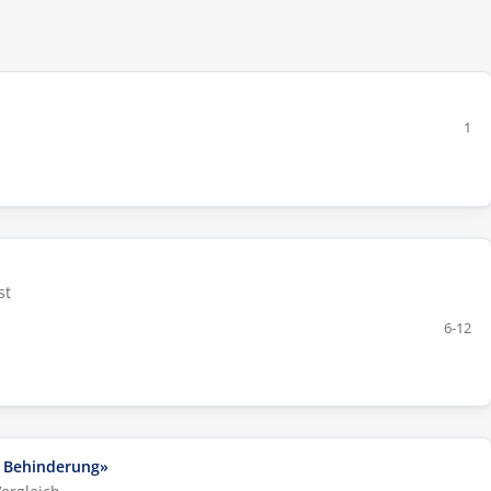
1
st
6-12
r Behinderung»