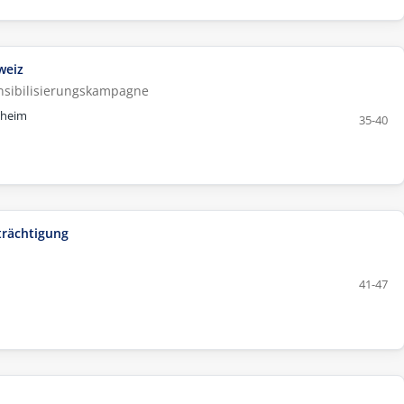
weiz
ensibilisierungskampagne
uheim
35-40
trächtigung
41-47