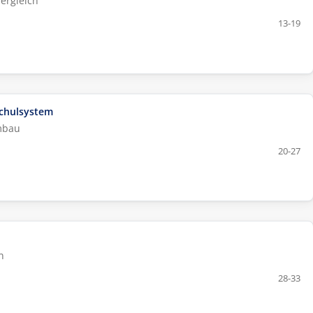
ergleich
13-19
Schulsystem
mbau
20-27
n
28-33