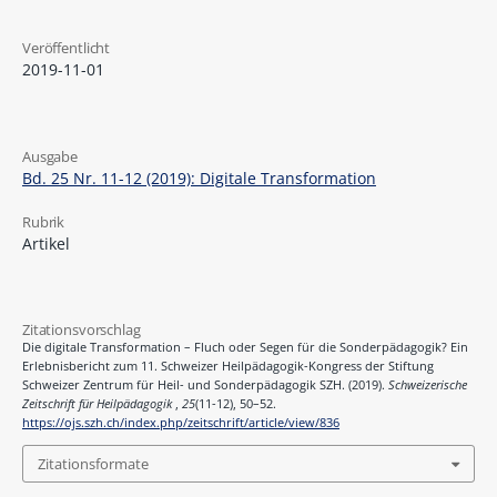
Veröffentlicht
2019-11-01
Ausgabe
Bd. 25 Nr. 11-12 (2019): Digitale Transformation
Rubrik
Artikel
Zitationsvorschlag
Die digitale Transformation – Fluch oder Segen für die Sonderpädagogik? Ein
Erlebnisbericht zum 11. Schweizer Heilpädagogik-Kongress der Stiftung
Schweizer Zentrum für Heil- und Sonderpädagogik SZH. (2019).
Schweizerische
Zeitschrift für Heilpädagogik
,
25
(11-12), 50–52.
https://ojs.szh.ch/index.php/zeitschrift/article/view/836
Zitationsformate