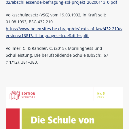
02/abschliessende-befragung-sol-projekt_20200113_0.pdf
Volksschulgesetz (VSG) vom 19.03.1992, in Kraft seit:
01.08.1993, BSG 432.210.
https://www.belex.sites.be.ch/app/de/texts_of_law/432.210/v
ersions/1681?all_languages=true&diff=split
Vollmer, C. & Randler, C. (2015). Morningness und
Schulleistung. Die berufsbildende Schule (BbSch), 67
(11/12), 381–383.