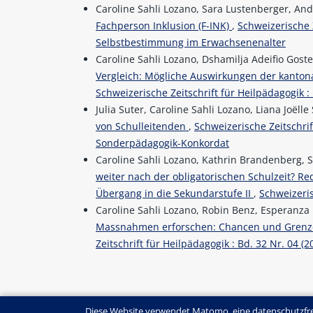
Caroline Sahli Lozano, Sara Lustenberger, And
Fachperson Inklusion (F-INK)
,
Schweizerische Z
Selbstbestimmung im Erwachsenenalter
Caroline Sahli Lozano, Dshamilja Adeifio Goste
Vergleich: Mögliche Auswirkungen der kanton
Schweizerische Zeitschrift für Heilpädagogik :
Julia Suter, Caroline Sahli Lozano, Liana Joëlle
von Schulleitenden
,
Schweizerische Zeitschrif
Sonderpädagogik-Konkordat
Caroline Sahli Lozano, Kathrin Brandenberg, 
weiter nach der obligatorischen Schulzeit? Re
Übergang in die Sekundarstufe II
,
Schweizeris
Caroline Sahli Lozano, Robin Benz, Esperanza
Massnahmen erforschen: Chancen und Grenze
Zeitschrift für Heilpädagogik : Bd. 32 Nr. 04
Diese Website verwendet Matomo, eine datenschutzfre