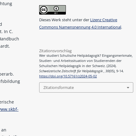
chtung
Dieses Werk steht unter der
Lizenz Creative
nd
Commons Namensnennung 4.0 International
.
. In C.
, Handbuch
ardt.
Zitationsvorschlag
Wer studiert Schulische Heilpädagogik? Eingangsmerkmale,
Studien- und Arbeitssituation von Studierenden der
Schulischen Heilpädagogik in der Schweiz. (2024).
Schweizerische Zeitschrift für Heilpädagogik
,
30
(05), 9-14.
berarb.
https://doi.org/10.57161/z2024-05-02
ufsbildung
Zitationsformate
erische
www.skbf-
l an