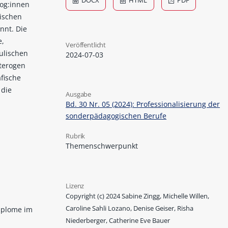
DOCX
HTML
PDF
gog:innen
tischen
nnt. Die
e,
Veröffentlicht
ulischen
2024-07-03
eterogen
fische
 die
Ausgabe
Bd. 30 Nr. 05 (2024): Professionalisierung der
sonderpädagogischen Berufe
Rubrik
Themenschwerpunkt
Lizenz
Copyright (c) 2024 Sabine Zingg, Michelle Willen,
Caroline Sahli Lozano, Denise Geiser, Risha
iplome im
Niederberger, Catherine Eve Bauer