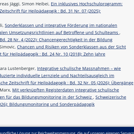
reas Jäggi, Simon Heibei,
Ein inklusives Hochschulprogramm:
eitschrift für Heilpädagogik : Bd. 31 Nr. 07 (2025):
li,
Sonderklassen und integrative Förderung im nationalen
alen Umsetzungsrichtlinien auf Betroffene und Schulteams
,
 Bd. 28 Nr. 4 (2022): Chancengerechtigkeit in der Bildung
 Simovic,
Chancen und Risiken von Sonderklassen aus der Sicht
t für Heilpädagogik : Bd. 24 Nr. 10 (2018): Zehn Jahre
Sara Lustenberger,
Integrative schulische Massnahmen – wie
duzierte individuelle Lernziele und Nachteilsausgleich im
che Zeitschrift für Heilpädagogik : Bd. 32 Nr. 05 (2026): Übergänge
 Marx,
Mit verknüpften Registerdaten integrative schulische
n für das Bildungsmonitoring in der Schweiz
,
Schweizerische
 (2026): Bildungsmonitoring und Sonderpädagogik
undliche Lösung zur Reichweitenmessung, die auf unseren eigenen Servern