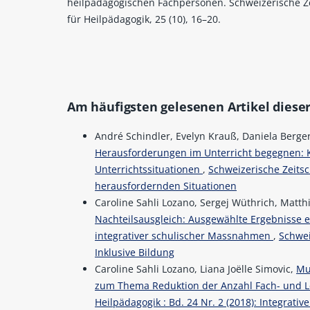
heilpädagogischen Fachpersonen. Schweizerische Ze
für Heilpädagogik, 25 (10), 16–20.
Am häufigsten gelesenen Artikel dieser
André Schindler, Evelyn Krauß, Daniela Berger,
Herausforderungen im Unterricht begegnen: K
Unterrichtssituationen
,
Schweizerische Zeitsc
herausfordernden Situationen
Caroline Sahli Lozano, Sergej Wüthrich, Matth
Nachteilsausgleich: Ausgewählte Ergebnisse 
integrativer schulischer Massnahmen
,
Schwei
Inklusive Bildung
Caroline Sahli Lozano, Liana Joëlle Simovic,
Mu
zum Thema Reduktion der Anzahl Fach- und 
Heilpädagogik : Bd. 24 Nr. 2 (2018): Integrati