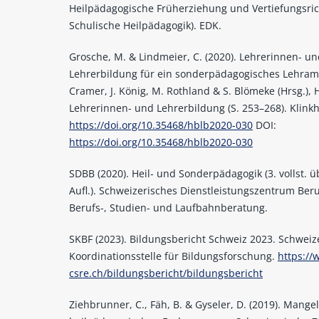
Heilpädagogische Früherziehung und Vertiefungsri
Schulische Heilpädagogik). EDK.
Grosche, M. & Lindmeier, C. (2020). Lehrerinnen- u
Lehrerbildung für ein sonderpädagogisches Lehramt
Cramer, J. König, M. Rothland & S. Blömeke (Hrsg.)
Lehrerinnen- und Lehrerbildung (S. 253–268). Klinkh
https://doi.org/10.35468/hblb2020-030
DOI:
https://doi.org/10.35468/hblb2020-030
SDBB (2020). Heil- und Sonderpädagogik (3. vollst. ü
Aufl.). Schweizerisches Dienstleistungszentrum Ber
Berufs-, Studien- und Laufbahnberatung.
SKBF (2023). Bildungsbericht Schweiz 2023. Schweiz
Koordinationsstelle für Bildungsforschung.
https://
csre.ch/bildungsbericht/bildungsbericht
Ziehbrunner, C., Fäh, B. & Gyseler, D. (2019). Mange