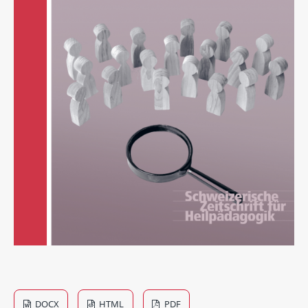
DOCX
HTML
PDF