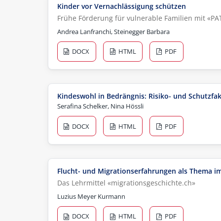
Kinder vor Vernachlässigung schützen
Frühe Förderung für vulnerable Familien mit «PAT
Andrea Lanfranchi, Steinegger Barbara
DOCX
HTML
PDF
Kindeswohl in Bedrängnis: Risiko- und Schutzfa
Serafina Schelker, Nina Hössli
DOCX
HTML
PDF
Flucht- und Migrationserfahrungen als Thema im
Das Lehrmittel «migrationsgeschichte.ch»
Luzius Meyer Kurmann
DOCX
HTML
PDF