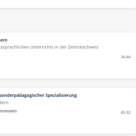
dern
sprachlichen Unterrichts in der Zentralschweiz
36-44
sonderpädagogischer Spezialisierung
Bern
Stirnimann
45-52