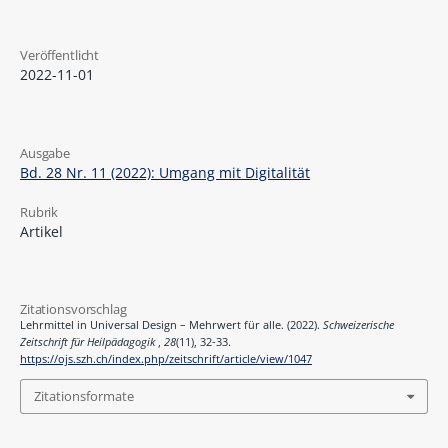
Veröffentlicht
2022-11-01
Ausgabe
Bd. 28 Nr. 11 (2022): Umgang mit Digitalität
Rubrik
Artikel
Zitationsvorschlag
Lehrmittel in Universal Design – Mehrwert für alle. (2022).
Schweizerische
Zeitschrift für Heilpädagogik
,
28
(11), 32-33.
https://ojs.szh.ch/index.php/zeitschrift/article/view/1047
Zitationsformate