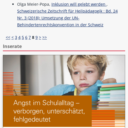
Olga Meier-Popa,
Inklusion will gelebt werden
,
Schweizerische Zeitschrift für Heilpädagogik : Bd. 24
Nr. 3 (2018): Umsetzung der UN-
Behindertenrechtskonvention in der Schweiz
<<
<
3
4
5
6
7
8
9
>
>>
Inserate