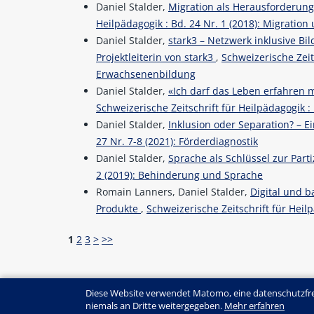
Daniel Stalder,
Migration als Herausforderung
Heilpädagogik : Bd. 24 Nr. 1 (2018): Migration
Daniel Stalder,
stark3 – Netzwerk inklusive Bi
Projektleiterin von stark3
,
Schweizerische Zeits
Erwachsenenbildung
Daniel Stalder,
«Ich darf das Leben erfahren 
Schweizerische Zeitschrift für Heilpädagogik : 
Daniel Stalder,
Inklusion oder Separation? – 
27 Nr. 7-8 (2021): Förderdiagnostik
Daniel Stalder,
Sprache als Schlüssel zur Part
2 (2019): Behinderung und Sprache
Romain Lanners, Daniel Stalder,
Digital und b
Produkte
,
Schweizerische Zeitschrift für Heilp
1
2
3
>
>>
Diese Website verwendet Matomo, eine datenschutzfre
niemals an Dritte weitergegeben.
Mehr erfahren