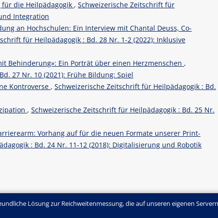
 für die Heilpädagogik
,
Schweizerische Zeitschrift für
 und Integration
ldung an Hochschulen: Ein Interview mit Chantal Deuss, Co-
chrift für Heilpädagogik : Bd. 28 Nr. 1-2 (2022): Inklusive
mit Behinderung»: Ein Porträt über einen Herzmenschen
,
Bd. 27 Nr. 10 (2021): Frühe Bildung: Spiel
Eine Kontroverse
,
Schweizerische Zeitschrift für Heilpädagogik : Bd.
izipation
,
Schweizerische Zeitschrift für Heilpädagogik : Bd. 25 Nr.
arrierearm: Vorhang auf für die neuen Formate unserer Print-
ädagogik : Bd. 24 Nr. 11-12 (2018): Digitalisierung und Robotik
undliche Lösung zur Reichweitenmessung, die auf unseren eigenen Servern