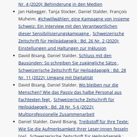
Nr. 4 (2020): Behinderung in den Medien
Jan Habegger, Tanja Stocker, Daniel Stalder, François
Muheim,
#ichwillwählen: eine Kampagne von insieme
Schweiz: Ein Interview mit den Verantwortlichen
dieser Sensibilisierungskampagne
,
Schweizerische
Zeitschrift für Heilpädagogik : Bd. 26 Nr. 2 (2020):
Einstellungen und Haltungen zur Inklusion
David Bisang, Daniel Stalder,
Schluss mit den
Bausünden: So schreiben Sie zugängliche Sätze
,
Schweizerische Zeitschrift für Heilpädagogik : Bd. 28
Nr. 11 (2022): Umgang mit Digitalität
David Bisang, Daniel Stalder,
Wo bleiben nur die
Menschen? Wie das Passiv das halbe Personal aus
Fachtexten fegt
,
Schweizerische Zeitschrift für
Heilpädagogik : Bd. 28 Nr. 5-6 (2022):
Multiprofessionelle Zusammenarbeit
Daniel Stalder, David Bisang,
Treibstoff für Ihre Texte:
Wie Sie die Aufmerksamkeit Ihrer Leser:innen fesseln
[oa]
,
Schweizerische Zeitschrift für Heilpädagogik :