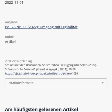
2022-11-01
Ausgabe
Bd. 28 Nr. 11 (2022): Umgang mit Digitalität
Rubrik
Artikel
Zitationsvorschlag
Schluss mit den Bausünden: So schreiben Sie zugängliche Sätze. (2022).
Schweizerische Zeitschrift für Heilpädagogik
,
28
(11), 58-59.
https://ojs.szh.ch/index.php/zeitschrift/article/view/1051
Zitationsformate
Am häufigsten gelesenen Artikel