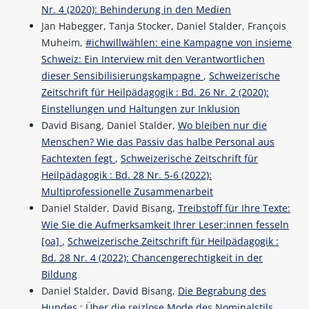
Nr. 4 (2020): Behinderung in den Medien
Jan Habegger, Tanja Stocker, Daniel Stalder, François
Muheim,
#ichwillwählen: eine Kampagne von insieme
Schweiz: Ein Interview mit den Verantwortlichen
dieser Sensibilisierungskampagne
,
Schweizerische
Zeitschrift für Heilpädagogik : Bd. 26 Nr. 2 (2020):
Einstellungen und Haltungen zur Inklusion
David Bisang, Daniel Stalder,
Wo bleiben nur die
Menschen? Wie das Passiv das halbe Personal aus
Fachtexten fegt
,
Schweizerische Zeitschrift für
Heilpädagogik : Bd. 28 Nr. 5-6 (2022):
Multiprofessionelle Zusammenarbeit
Daniel Stalder, David Bisang,
Treibstoff für Ihre Texte:
Wie Sie die Aufmerksamkeit Ihrer Leser:innen fesseln
[oa]
,
Schweizerische Zeitschrift für Heilpädagogik :
Bd. 28 Nr. 4 (2022): Chancengerechtigkeit in der
Bildung
Daniel Stalder, David Bisang,
Die Begrabung des
Hundes : Über die reizlose Mode des Nominalstils
,