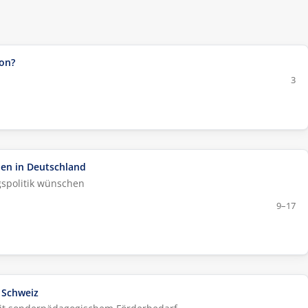
on?
3
ien in Deutschland
gspolitik wünschen
9–17
 Schweiz