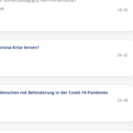
mit sonderpädagogischem Förderbedarf
oi
18–25
orona-Krise lernen?
26–32
 Menschen mit Behinderung in der Covid-19-Pandemie
33–38