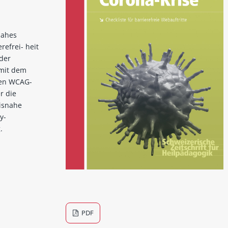
nahes
efrei- heit
 der
 mit dem
len WCAG-
r die
xisnahe
y-
.
PDF