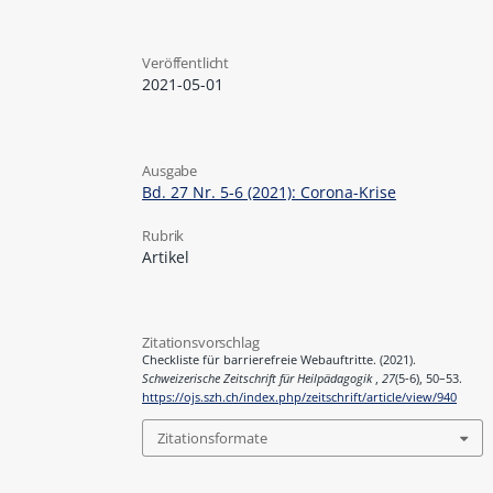
Veröffentlicht
2021-05-01
Ausgabe
Bd. 27 Nr. 5-6 (2021): Corona-Krise
Rubrik
Artikel
Zitationsvorschlag
Checkliste für barrierefreie Webauftritte. (2021).
Schweizerische Zeitschrift für Heilpädagogik
,
27
(5-6), 50–53.
https://ojs.szh.ch/index.php/zeitschrift/article/view/940
Zitationsformate