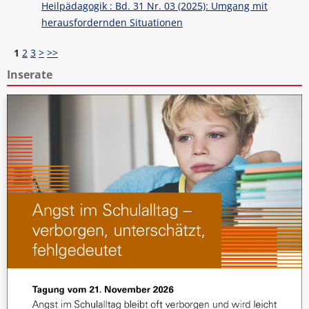
Heilpädagogik : Bd. 31 Nr. 03 (2025): Umgang mit
herausfordernden Situationen
1
2
3
>
>>
Inserate