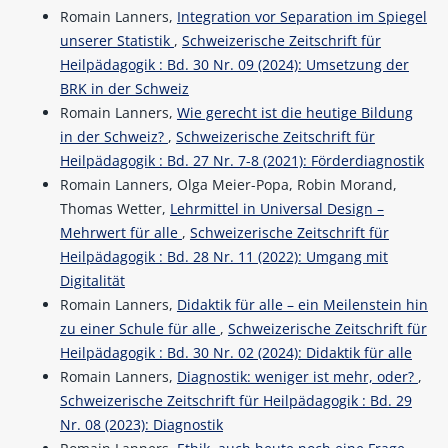
Romain Lanners,
Integration vor Separation im Spiegel
unserer Statistik
,
Schweizerische Zeitschrift für
Heilpädagogik : Bd. 30 Nr. 09 (2024): Umsetzung der
BRK in der Schweiz
Romain Lanners,
Wie gerecht ist die heutige Bildung
in der Schweiz?
,
Schweizerische Zeitschrift für
Heilpädagogik : Bd. 27 Nr. 7-8 (2021): Förderdiagnostik
Romain Lanners, Olga Meier-Popa, Robin Morand,
Thomas Wetter,
Lehrmittel in Universal Design –
Mehrwert für alle
,
Schweizerische Zeitschrift für
Heilpädagogik : Bd. 28 Nr. 11 (2022): Umgang mit
Digitalität
Romain Lanners,
Didaktik für alle – ein Meilenstein hin
zu einer Schule für alle
,
Schweizerische Zeitschrift für
Heilpädagogik : Bd. 30 Nr. 02 (2024): Didaktik für alle
Romain Lanners,
Diagnostik: weniger ist mehr, oder?
,
Schweizerische Zeitschrift für Heilpädagogik : Bd. 29
Nr. 08 (2023): Diagnostik