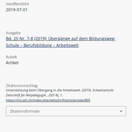
Veröffentlicht
2019-07-01
Ausgabe
Bd. 25 Nr. 7-8 (2019): Übergänge auf dem Bildungsweg:
Schule – Berufsbildung – Arbeitswelt
Rubrik
Artikel
Zitationsvorschlag
Unterstützung beim Übergang in die Arbeitswelt. (2019).
Schweizerische
Zeitschrift für Heilpädagogik
,
25
(7-8), 1.
https://ojs.szh.ch/index.php/zeitschrift/article/view/805
Zitationsformate