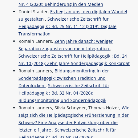
Nr. 4 (2020): Behinderung in den Medien
Daniel Stalder,
Es liegt an uns, den digitalen Wandel
zu gestalten
,
Schweizerische Zeitschrift für
Heilpädagogik : Bd. 25 Nr. 11-12 (2019): Digitale
Transformation
Romain Lanners,
Zehn Jahre danach: weniger
Separation zugunsten von mehr Integration
,
Schweizerische Zeitschrift für Heilpädagogik : Bd. 24
Nr. 10 (2018): Zehn Jahre Sonderpädagogik-Konkordat
Romain Lanners,
Bildungsmonitoring in der
Sonderpädagogik: zwischen Tradition und
Datenlücken
,
Schweizerische Zeitschrift für
Heilpädagogik : Bd. 32 Nr. 04 (2026):
Bildungsmonitoring und Sonderpädagogik
Romain Lanners, Silvia Schnyder, Thomas Holzer,
Wie
zeigt sich die Heilpädagogische Früherziehung in der
Schweiz? Eine Analyse der Entwicklung über die
letzten elf Jahre
,
Schweizerische Zeitschrift für
Heilpädagogik : Bd. 32 Nr. 04 (2026):