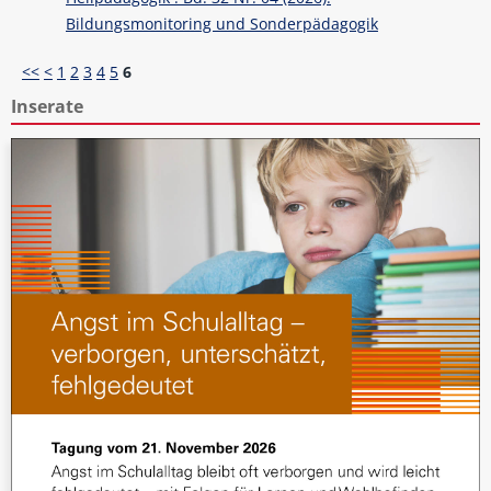
Bildungsmonitoring und Sonderpädagogik
<<
<
1
2
3
4
5
6
Inserate