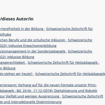
/dieses Autor/in
rrierefreiheit in der Bildung
,
Schweizerische Zeitschrift für
Teilhabe
chen Berufe und die schulische Inklusion
,
Schweizerische
 (2022): Inklusive Erwachsenenbildung
urcenmanagement in der Sonderpädagogik
,
Schweizerische
022): Inklusive Bildung
gsgerechtigkeit
,
Schweizerische Zeitschrift für Heilpädagogik :
er Bildung
Wo stehen wir heute?
,
Schweizerische Zeitschrift für Heilpädagogi
arrierearm: Vorhang auf für die neuen Formate unserer Print-
ädagogik : Bd. 24 Nr. 11-12 (2018): Digitalisierung und Robotik
 zur Vielfalt und weniger Ausgrenzung
,
Schweizerische Zeitschrift
lte und intersektionelle Diskriminierung