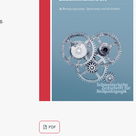
g.
PDF