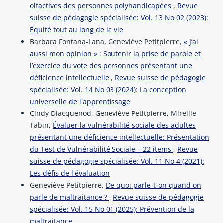
olfactives des personnes polyhandicapées
,
Revue
suisse de pédagogie spécialisée: Vol. 13 No 02 (2023):
Équité tout au long de la vie
Barbara Fontana-Lana, Geneviève Petitpierre,
« J’ai
aussi mon opinion » : Soutenir la prise de parole et
l’exercice du vote des personnes présentant une
déficience intellectuelle
,
Revue suisse de pédagogie
spécialisée: Vol. 14 No 03 (2024): La conception
universelle de l'apprentissage
Cindy Diacquenod, Geneviève Petitpierre, Mireille
Tabin,
Évaluer la vulnérabilité sociale des adultes
présentant une déficience intellectuelle: Présentation
du Test de Vulnérabilité Sociale – 22 items
,
Revue
suisse de pédagogie spécialisée: Vol. 11 No 4 (2021):
Les défis de l'évaluation
Geneviève Petitpierre,
De quoi parle-t-on quand on
parle de maltraitance ?
,
Revue suisse de pédagogie
spécialisée: Vol. 15 No 01 (2025): Prévention de la
maltraitance