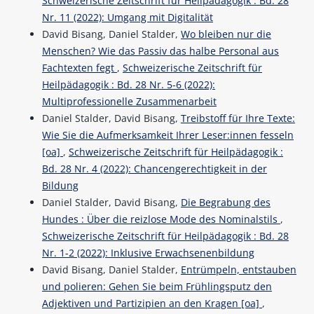
Schweizerische Zeitschrift für Heilpädagogik : Bd. 28
Nr. 11 (2022): Umgang mit Digitalität
David Bisang, Daniel Stalder,
Wo bleiben nur die
Menschen? Wie das Passiv das halbe Personal aus
Fachtexten fegt
,
Schweizerische Zeitschrift für
Heilpädagogik : Bd. 28 Nr. 5-6 (2022):
Multiprofessionelle Zusammenarbeit
Daniel Stalder, David Bisang,
Treibstoff für Ihre Texte:
Wie Sie die Aufmerksamkeit Ihrer Leser:innen fesseln
[oa]
,
Schweizerische Zeitschrift für Heilpädagogik :
Bd. 28 Nr. 4 (2022): Chancengerechtigkeit in der
Bildung
Daniel Stalder, David Bisang,
Die Begrabung des
Hundes : Über die reizlose Mode des Nominalstils
,
Schweizerische Zeitschrift für Heilpädagogik : Bd. 28
Nr. 1-2 (2022): Inklusive Erwachsenenbildung
David Bisang, Daniel Stalder,
Entrümpeln, entstauben
und polieren: Gehen Sie beim Frühlingsputz den
Adjektiven und Partizipien an den Kragen [oa]
,