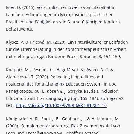
Isler, D. (2015). Vorschulischer Erwerb von Literalität in
Familien. Erkundungen im Mikrokosmos sprachlicher
Praktiken und Fähigkeiten von 5- und 6-jährigen Kindern.
Beltz Juventa.
Klyscz, V. & Hricová, M. (2020). Ein (inter)kultureller Leitfaden
für die Elternberatung in der sprachtherapeutischen Arbeit
mit mehrsprachigen Kindern. Praxis Sprache, 3, 154–159.
Knappik, M., Peschel, C., Hägi-Mead, S., Ayten, A. C. &
Atanasoska, T. (2020). Reflecting Lingualities and
Positionalities for a Changing Education System. In J. A.
Panagiotopoulou, L. Rosen & J. Strzykala (Eds.), Inclusion,
Education and Translanguaging (pp. 165–184). Springer VS.
DOI:
https://doi.org/10.1007/978-3-658-28128-1_10
Königswieser, R., Sonuç, E., Gebhardt, J. & Hillebrand, M.
(2006). Komplementärberatung. Das Zusammenspiel von
Fach und Prozeß-Know-how. Schäffer Poeschel.