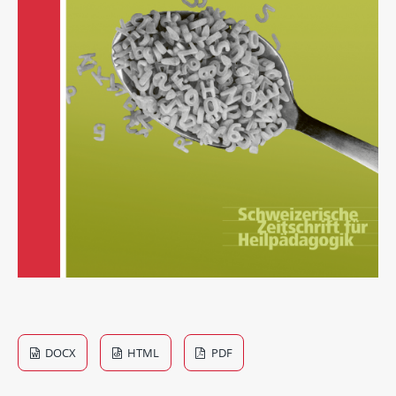
DOCX
HTML
PDF