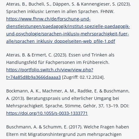
Ateras, B., Bucheli, S., Däppen, S. & Kannengieser, S. (2023).
Sprachen inklusiv: Lernen in allen Sprachen. FHNW.
https://www.fhnw.ch/de/forschung-und-
dienstleistungen/paedagogik/institut-spezielle-paedagogik-
und-psychologie/sprachen-inklusiv-mehrsprachigkeit-fuer-
alle/sprachen_inklusiv_doppelseiten-web_pfile-1.pdf
Ateras, B. & Ermert, C. (2023). Essen und Trinken als
Handlungsfeld für Fachpersonen im Frühbereich.
https://portfolio.switch.ch/view/view.php?
t=74a85d8b9a3666daaaa3
[Zugriff: 02.12.2024].
Bockmann, A. K., Machmer, A. M., Radtke, E. & Buschmann,
A. (2013). Beratungspraxis und elterlicher Umgang bei
Mehrsprachigkeit. Sprache, Stimme, Gehör, 37, 13–19. DOI:
https://doi.org/10.1055/s-0033-1333771
Buschmann, A. & Schumm, E. (2017). Welche Fragen haben
Eltern mit Migrationshintergrund zum mehrsprachigen