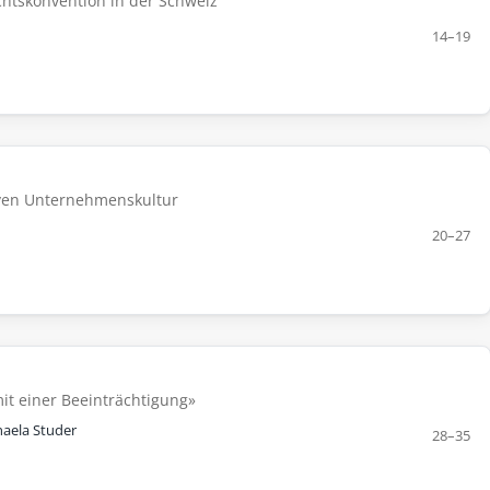
chtskonvention in der Schweiz
14–19
iven Unternehmenskultur
20–27
it einer Beeinträchtigung»
haela Studer
28–35