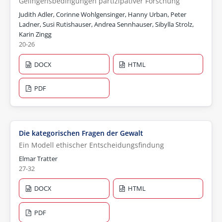
Gelingensbedingungen partizipativer Forschung
Judith Adler, Corinne Wohlgensinger, Hanny Urban, Peter
Ladner, Susi Rutishauser, Andrea Sennhauser, Sibylla Strolz,
Karin Zingg
20-26
DOCX
HTML
PDF
Die kategorischen Fragen der Gewalt
Ein Modell ethischer Entscheidungsfindung
Elmar Tratter
27-32
DOCX
HTML
PDF