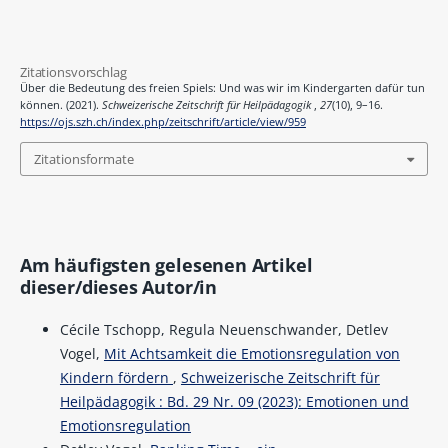
Zitationsvorschlag
Über die Bedeutung des freien Spiels: Und was wir im Kindergarten dafür tun
können. (2021).
Schweizerische Zeitschrift für Heilpädagogik
,
27
(10), 9–16.
https://ojs.szh.ch/index.php/zeitschrift/article/view/959
Zitationsformate
Am häufigsten gelesenen Artikel
dieser/dieses Autor/in
Cécile Tschopp, Regula Neuenschwander, Detlev
Vogel,
Mit Achtsamkeit die Emotionsregulation von
Kindern fördern
,
Schweizerische Zeitschrift für
Heilpädagogik : Bd. 29 Nr. 09 (2023): Emotionen und
Emotionsregulation