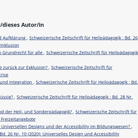
/dieses Autor/in
nd Aufklärung
,
Schweizerische Zeitschrift für Heilpädagogik : Bd. 26
 Inklusion
in Grundrecht für alle
,
Schweizerische Zeitschrift für Heilpädagogi
 zurück zur Exklusion?
,
Schweizerische Zeitschrift für
Krise
 und Integration
,
Schweizerische Zeitschrift für Heilpädagogik : Bd
lüssig?
,
Schweizerische Zeitschrift für Heilpädagogik : Bd. 28 Nr.
fkind der Heil- und Sonderpädagogik?
,
Schweizerische Zeitschrift für
e Freizeitangebote
s Universellen Designs und der Accessibility im Bildungswesen?
,
Bd. 26 Nr. 10 (2020): Universelles Design und Accessibility