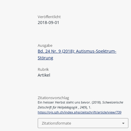
Veröffentlicht
2018-09-01
Ausgabe
Bd. 24 Nr. 9 (2018): Autismus-Spektrum-
Störung
Rubrik
Artikel
Zitationsvorschlag
Ein heisser Herbst steht uns bevor. (2018).
Schweizerische
Zeitschrift für Heilpädagogik
,
24
(9), 1.
https://ojs.szh.ch/index.php/zeitschrift/article/view/739
Zitationsformate