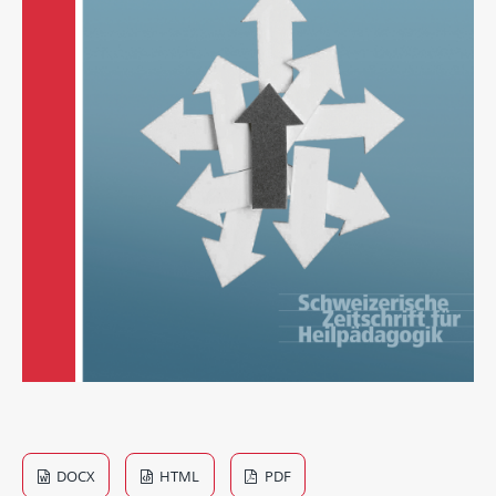
DOCX
HTML
PDF