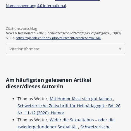
Namensnennung 4.0 International
.
Zitationsvorschlag
News & Ressourcen. (2025).
Schweizerische Zeitschrift für Heilpädagogik
,
31
(09),
50-62.
https://ojs.szh.ch/index.php/zeitschrift/article/view/1640
Zitationsformate
Am häufigsten gelesenen Artikel
dieser/dieses Autor/in
Thomas Wetter,
Mit Humor lässt sich gut lachen
,
Schweizerische Zeitschrift für Heilpädagogik : Bd. 26
Nr. 11-12 (2020): Humor
Thomas Wetter,
Wider die Sexualtabus – oder die
«wiedergefundene» Sexualität
,
Schweizerische