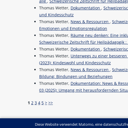
alle
,
Schweizerische Zeitschrift für Heilpädago
Thomas Wetter,
Dokumentation
,
Schweizerisc
und Kindesschutz
Thomas Wetter,
News & Ressourcen
,
Schweize
Emotionen und Emotionsregulation
Thomas Wetter,
Räume neu denken: Eine inkl
Schweizerische Zeitschrift für Heilpädagogik :
Thomas Wetter,
Dokumentation
,
Schweizerisch
Thomas Wetter,
Unterwegs zu einer besseren
(2023): Kindeswohl und Kindesschutz
Thomas Wetter,
News & Ressourcen
,
Schweize
Bildung: Bindungen und Beziehungen
Thomas Wetter,
Dokumentation: News & Res
03 (2025): Umgang mit herausfordernden Situ
1
2
3
4
5
>
>>
Diese Website verwendet Matomo, eine datenschutzfre