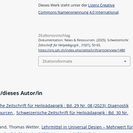
Dieses Werk steht unter der
Lizenz Creative
Commons Namensnennung 4.0 International
.
Zitationsvorschlag
Dokumentation: News & Ressourcen. (2025).
Schweizerische
Zeitschrift für Heilpädagogik
,
31
(01), 50-65.
https://ojs.szh.ch/index.php/zeitschrift/article/view/1480
Zitationsformate
/dieses Autor/in
e Zeitschrift für Heilpädagogik : Bd. 29 Nr. 08 (2023): Diagnostik
sourcen
,
Schweizerische Zeitschrift für Heilpädagogik : Bd. 30 Nr.
and, Thomas Wetter,
Lehrmittel in Universal Design – Mehrwert fü