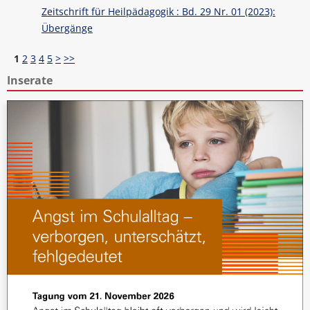
Zeitschrift für Heilpädagogik : Bd. 29 Nr. 01 (2023):
Übergänge
1
2
3
4
5
>
>>
Inserate