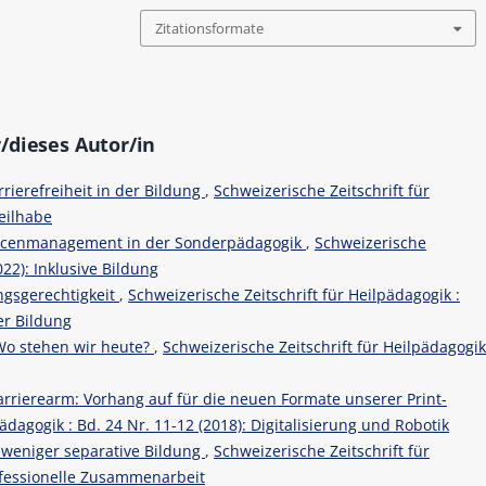
Zitationsformate
/dieses Autor/in
rrierefreiheit in der Bildung
,
Schweizerische Zeitschrift für
Teilhabe
urcenmanagement in der Sonderpädagogik
,
Schweizerische
022): Inklusive Bildung
gsgerechtigkeit
,
Schweizerische Zeitschrift für Heilpädagogik :
er Bildung
Wo stehen wir heute?
,
Schweizerische Zeitschrift für Heilpädagogi
arrierearm: Vorhang auf für die neuen Formate unserer Print-
ädagogik : Bd. 24 Nr. 11-12 (2018): Digitalisierung und Robotik
 weniger separative Bildung
,
Schweizerische Zeitschrift für
rofessionelle Zusammenarbeit