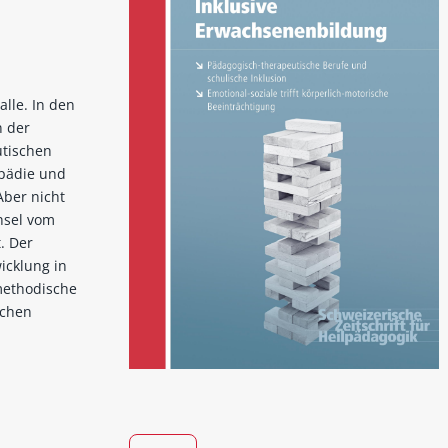
alle. In den
n der
utischen
 pädie und
Aber nicht
hsel vom
. Der
icklung in
methodische
schen