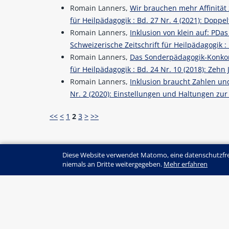
Romain Lanners,
Wir brauchen mehr Affinität
für Heilpädagogik : Bd. 27 Nr. 4 (2021): Doppe
Romain Lanners,
Inklusion von klein auf: PDa
Schweizerische Zeitschrift für Heilpädagogik :
Romain Lanners,
Das Sonderpädagogik-Konkor
für Heilpädagogik : Bd. 24 Nr. 10 (2018): Zeh
Romain Lanners,
Inklusion braucht Zahlen u
Nr. 2 (2020): Einstellungen und Haltungen zur
<<
<
1
2
3
>
>>
Diese Website verwendet Matomo, eine datenschutzfre
niemals an Dritte weitergegeben.
Mehr erfahren
© SZH/CSPS
+41 (0)31 320 16 60
edition@szh.ch
ISSN : 2813-4907
Edition SZH/CSPS | Haus der Kantone | Spei