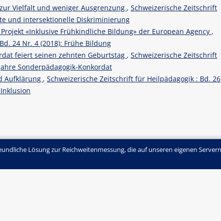
 zur Vielfalt und weniger Ausgrenzung
,
Schweizerische Zeitschrift
lte und intersektionelle Diskriminierung
s Projekt «Inklusive Frühkindliche Bildung» der European Agency
,
 Bd. 24 Nr. 4 (2018): Frühe Bildung
dat feiert seinen zehnten Geburtstag
,
Schweizerische Zeitschrift
n Jahre Sonderpädagogik-Konkordat
nd Aufklärung
,
Schweizerische Zeitschrift für Heilpädagogik : Bd. 26
 Inklusion
undliche Lösung zur Reichweitenmessung, die auf unseren eigenen Servern
chergasse 6 | Postfach | CH-3001 Bern