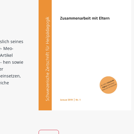
slich seines
e- Meo-
Artikel
e- hen sowie
er
einsetzen,
eiche