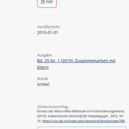
PDF
Veröffentlicht
2019-01-01
Ausgabe
Bd. 25 Nr. 1 (2019): Zusammenarbeit mit
Eltern
Rubrik
Artikel
Zitationsvorschlag
Einsatz der Marte-Meo-Methode im Früherziehungsdienst.
(2019).
Schweizerische Zeitschrift für Heilpädagogik
,
25
(1), 18–
25.
https://ojs.szh.ch/index.php/zeitschrift/article/view/766