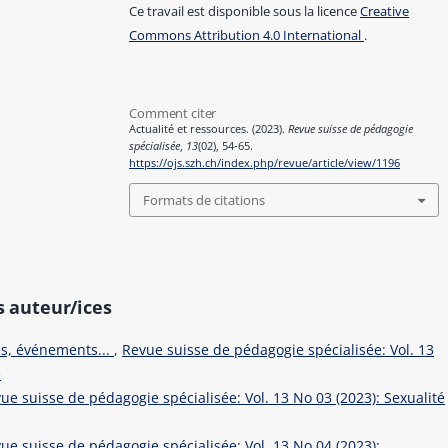
Ce travail est disponible sous la licence
Creative
Commons Attribution 4.0 International
.
Comment citer
Actualité et ressources. (2023).
Revue suisse de pédagogie
spécialisée
,
13
(02), 54-65.
https://ojs.szh.ch/index.php/revue/article/view/1196
Formats de citations
s auteur/ices
es, événements...
,
Revue suisse de pédagogie spécialisée: Vol. 13
e
ue suisse de pédagogie spécialisée: Vol. 13 No 03 (2023): Sexualité
ue suisse de pédagogie spécialisée: Vol. 13 No 04 (2023):