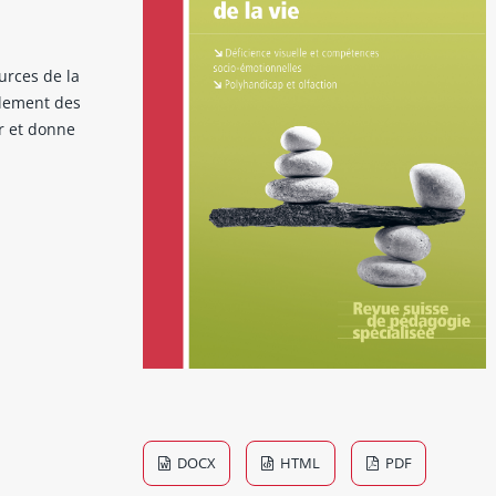
urces de la
alement des
r et donne
DOCX
HTML
PDF