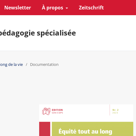
Newsletter
À propos
Zeitschrift
pédagogie spécialisée
long de la vie
/
Documentation