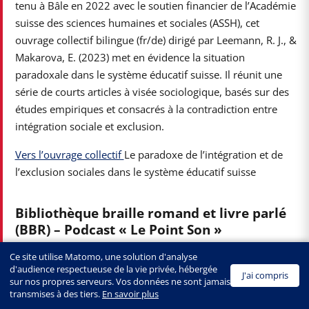
tenu à Bâle en 2022 avec le soutien financier de l’Académie
suisse des sciences humaines et sociales (ASSH), cet
ouvrage collectif bilingue (fr/de) dirigé par Leemann, R. J., &
Makarova, E. (2023) met en évidence la situation
paradoxale dans le système éducatif suisse. Il réunit une
série de courts articles à visée sociologique, basés sur des
études empiriques et consacrés à la contradiction entre
intégration sociale et exclusion.
Vers l’ouvrage collectif
Le paradoxe de l’intégration et de
l’exclusion sociales dans le système éducatif suisse
Bibliothèque braille romand et livre parlé
(BBR) – Podcast « Le Point Son »
L’objectif de ce podcast est de faire découvrir le monde de
Ce site utilise Matomo, une solution d'analyse
la BBR de l’intérieur – ses coulisses, son histoire et celles et
d'audience respectueuse de la vie privée, hébergée
J'ai compris
sur nos propres serveurs. Vos données ne sont jamais
ceux qui l’ont faite, ses actrices et acteurs de l’ombre ou
transmises à des tiers.
En savoir plus
non, ses voix – mais aussi de partager évènements, coups