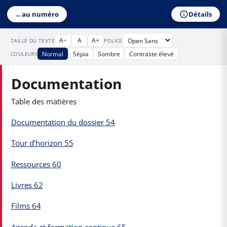
Détails
←
au numéro
A−
A
A+
TAILLE DU TEXTE
POLICE
Normal
Sépia
Sombre
Contraste élevé
COULEURS
Documentation
Table des matières
Documentation du dossier 54
Tour d’horizon 55
Ressources 60
Livres 62
Films 64
Agenda et formation continue 65